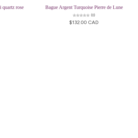
i quartz rose
Bague Argent Turquoise Pierre de Lune
(0)
$132.00 CAD
re Order
ive Taxco silver
get 15% off your
er.