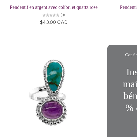
Pendentif en argent avec colibri et quartz rose
Pendenti
(0)
$43.00 CAD
Get fi
In
mai
bén
% 