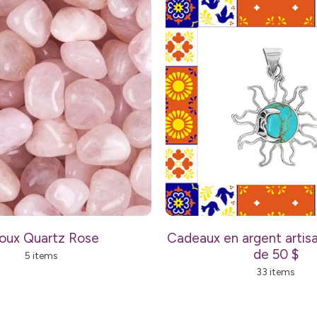
joux Quartz Rose
Cadeaux en argent artisa
de 50 $
5 items
33 items