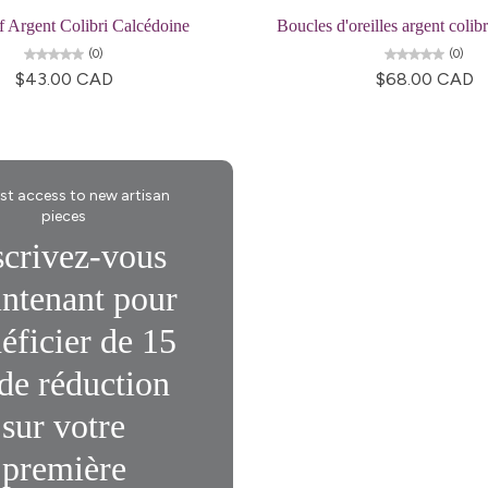
f Argent Colibri Calcédoine
Boucles d'oreilles argent colibr
(0)
(0)
$43.00 CAD
$68.00 CAD
rst access to new artisan
pieces
scrivez-vous
ntenant pour
éficier de 15
15% Off Enti
de réduction
Join my list for exclus
arrivals & offers, and 
sur votre
first ord
première