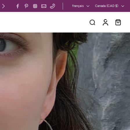
Canada et États-Unis : livraison gratuite 
français
Canada ‎(CAD $)‎