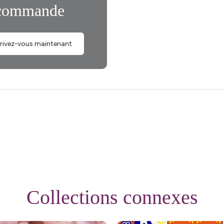
First Name
commande
crivez-vous maintenant
Join N
By signing up, you agree to receive 
Privacy Policy
&
Terms
f
Collections connexes