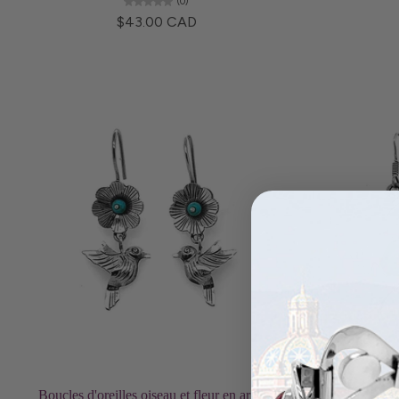
(0)
$43.00 CAD
Choisissez les options
Boucles d'oreilles oiseau et fleur en argent
Boucles d'or