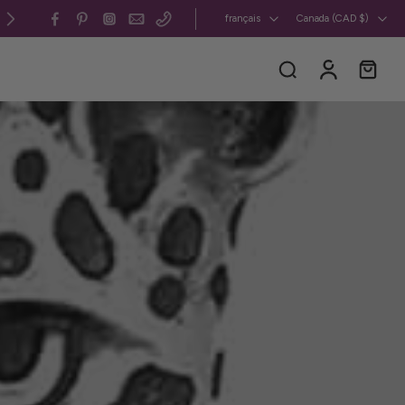
Canada et États-Unis : livraison gratuite 
français
Canada ‎(CAD $)‎