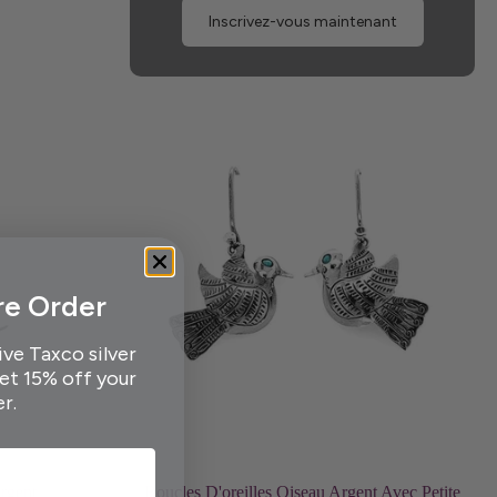
Inscrivez-vous maintenant
re Order
ive Taxco silver
get 15% off your
er.
Choisissez les options
rgent
Boucles D'oreilles Oiseau Argent Avec Petite