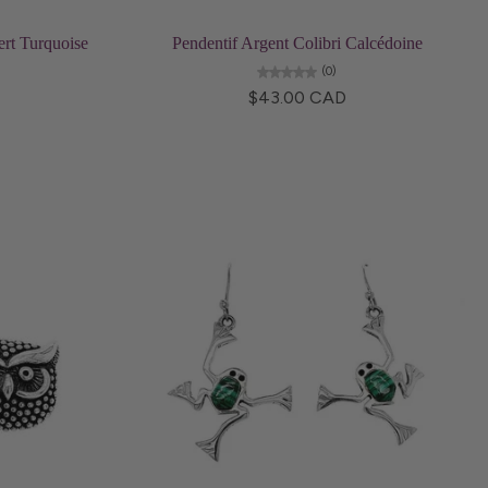
ns
Ajouter au panier
ert Turquoise
Pendentif Argent Colibri Calcédoine
(0)
$43.00 CAD