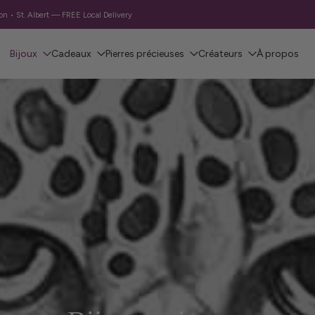
 • St. Albert — FREE Local Delivery
Bijoux
Cadeaux
Pierres précieuses
Créateurs
À propos