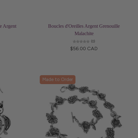
Ajouter au panier
te Argent
Boucles d'Oreilles Argent Grenouille
Malachite
(0)
$56.00 CAD
Made to Order