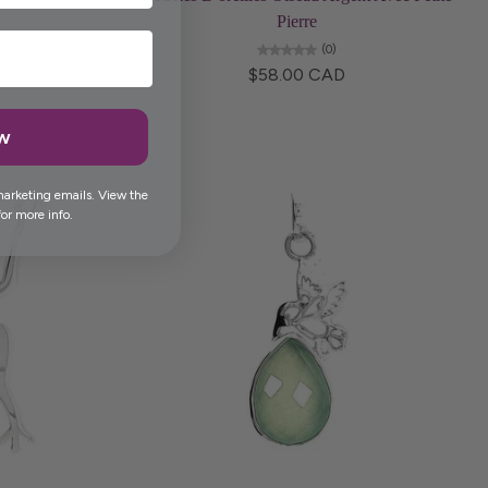
Pierre
(0)
$58.00 CAD
ow
marketing emails. View the
or more info.