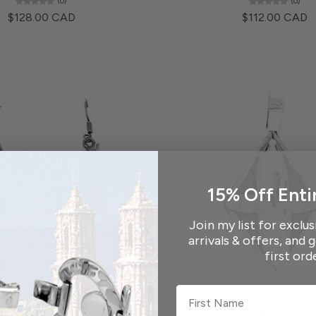
(0)
(0)
$128.00 CAD
$112.00 CAD
15% Off Enti
Join my list for exclus
arrivals & offers, and 
first ord
First Name
Ajouter au panier
Ajouter au panier
eilles Grenouille en Argent avec
Pendentif Oiseaux en A