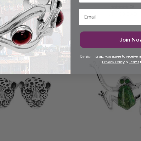
Turquoise Verte
(0)
$99.00 CAD
(0)
$68.00 CAD
Join N
By signing up, you agree to receive 
Privacy Policy
&
Terms
f