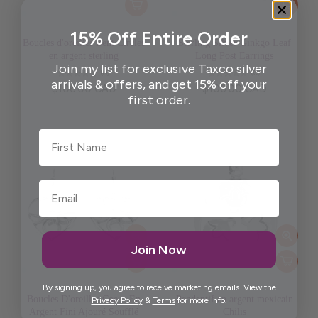
15% Off Entire Order
Boucles d'oreilles Bent Circles
Sterling Silver Ginkgo Leaf
en argent sterling
Long Post Earrings
Join my list for exclusive Taxco silver
(0)
(0)
arrivals & offers, and get 15% off your
$106.00 CAD
$106.00 CAD
first order.
First Name
Join Now
By signing up, you agree to receive marketing emails. View the
Boucles D'oreilles Coeur En
Pendentif en argent mexicain
Privacy Policy
&
Terms
for more info.
Argent Fini Ajouré Soufflé
Chilis