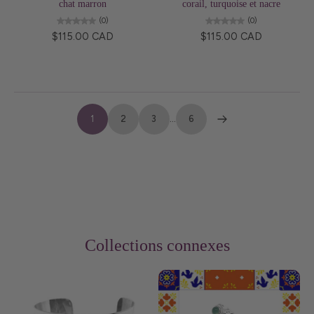
chat marron
corail, turquoise et nacre
(0)
(0)
$115.00 CAD
$115.00 CAD
1
2
3
…
6
Collections connexes