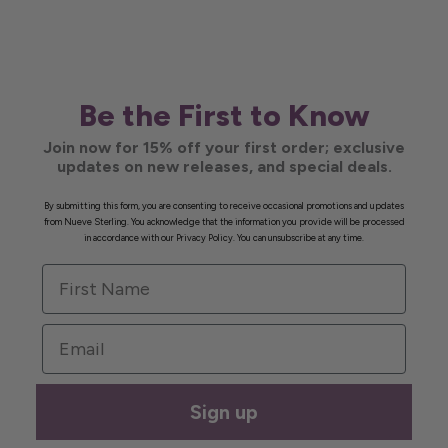
Be the First to Know
Join now for 15% off your first order; exclusive
updates on new releases, and special deals.
By submitting this form, you are consenting to receive occasional promotions and updates
from Nueve Sterling. You acknowledge that the information you provide will be processed
in accordance with our Privacy Policy. You can unsubscribe at any time.
First Name
Email
Sign up