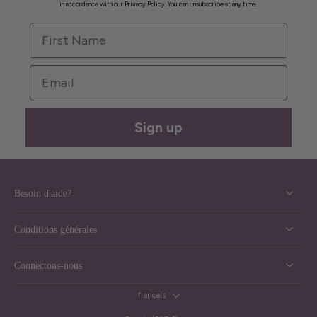
in accordance with our Privacy Policy. You can unsubscribe at any time.
First Name
Email
Sign up
Besoin d'aide?
Conditions générales
Connectons-nous
français