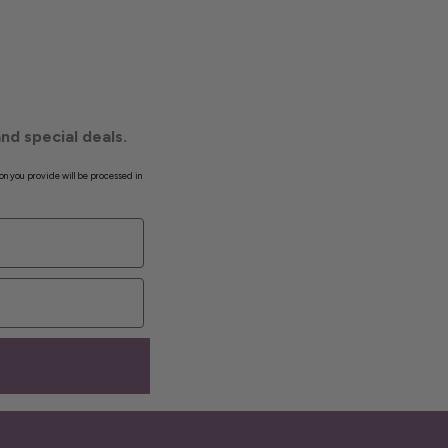
nd special deals.
on you provide will be processed in