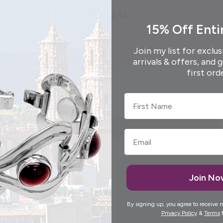
Elida G.
15% Off Enti
Join my list for exclus
arrivals & offers, and 
first ord
First Name
Join N
By signing up, you agree to receive 
Privacy Policy
&
Terms
f