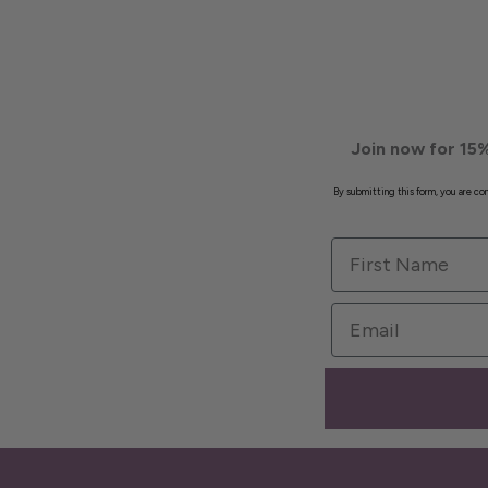
Join now for 15%
By submitting this form, you are c
First Name
Email