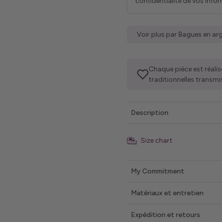
confidentialité de vos info
Voir plus par Bagues en ar
Chaque pièce est réalis
traditionnelles transmi
Description
Size chart
My Commitment
Matériaux et entretien
Expédition et retours