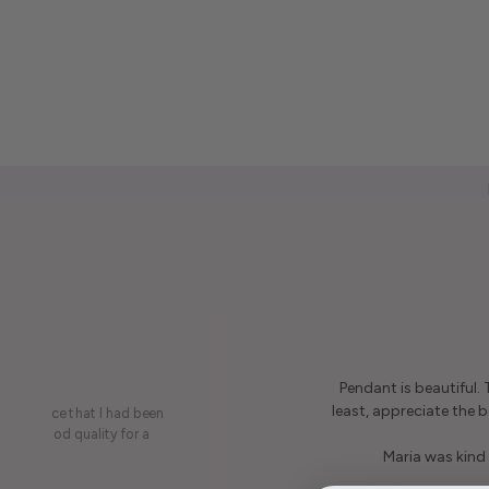
Pendant is beautiful.
least, appreciate the be
on a piece that I had been
ery is good quality for a
Maria was kind 