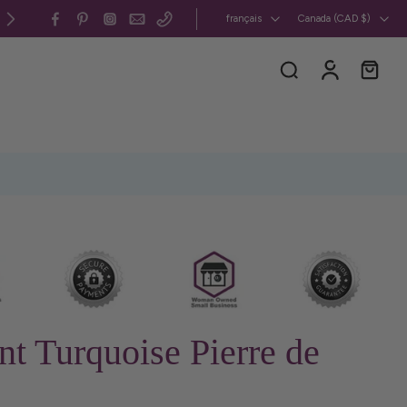
Canada et États-Unis : frais de livraison forfaitaires
français
Canada ‎(CAD $)‎
t Turquoise Pierre de