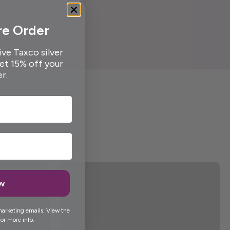
re Order
ive Taxco silver
get 15% off your
er.
ow
marketing emails. View the
or more info.