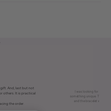
y
ift. And, last but not
I was looking for a presen
r others. It is practical
something unique. This led me
and the bracelet was rece
acing the order.