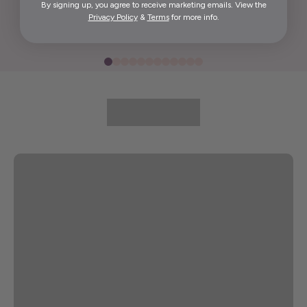
By signing up, you agree to receive marketing emails. View the
Elida G.
Privacy Policy
&
Terms
for more info.