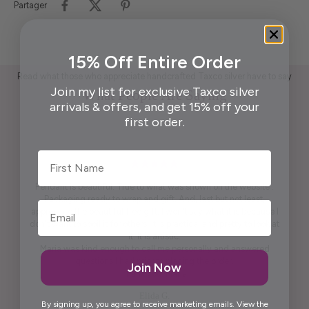
Partager
15% Off Entire Order
Read what those who appreciate handcrafted Taxco silver have to say
Join my list for exclusive Taxco silver
What People Are Saying
arrivals & offers, and get 15% off your
first order.
First Name
Pendant is beautiful. True to what was shown on the website .
Packaging ready to wrap and gift. And, last but not least,
appreciate the beautiful free gift. I won't say what it is because I
don't want to spoil it for others. It is practical and pretty to look at
it. It is artistic.
Maria was kind enough to call me personally and answered
questions I had prior to placing the order.
Join Now
Thank you, Maria.
Elida G.
By signing up, you agree to receive marketing emails. View the