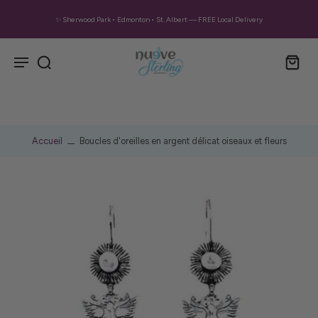
✨ Sherwood Park • Edmonton • St. Albert — FREE Local Delivery
Accueil
Boucles d'oreilles en argent délicat oiseaux et fleurs