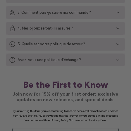
3. Comment puis-je suivre ma commande ?
4. Mes bijoux seront-ils assurés ?
5. Quelle est votre politique de retour ?
Avez-vous une politique d'échange ?
Be the First to Know
Join now for 15% off your first order; exclusive
updates on new releases, and special deals.
By submitting this form, you are consenting to receive occasional promotions and updates
from Nueve Sterling. You acknowledge that the information you provide will be processed
in accordance with our Privacy Policy. You can unsubscribe at any time.