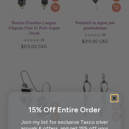
Boucles D'oreilles Longues
Pendentif en argent jade
Filigrane Fleur Et Perle Argent
guatémaltèque
Oxydé
(0)
(0)
$215.00 CAD
$215.00 CAD
15% Off Entire Order
Join my list for exclusive Taxco silver
arrivals & offers, and get 15% off your