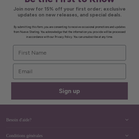
Join now for 15% off your first order; exclusive
updates on new releases, and special deals.
By submitting this form, you are consenting to receive occasional promotions and updates
from Nueve Sterling. You acknowledge that the information you provide will be processed
in accordance with our Privacy Policy. You can unsubscribe at any time.
First Name
Email
Sign up
Besoin d'aide?
Conditions générales