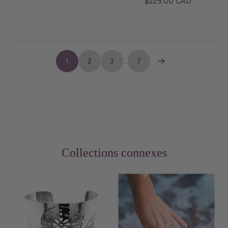
$225.00 CAD
1
2
3
…
7
Collections connexes