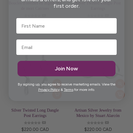
Boucles d'oreilles en argent tête
Silver Twisted Dangle Post
first order.
de mort Catrines
Earrings
(0)
(0)
First Name
$218.00 CAD
$220.00 CAD
Join Now
By signing up, you agree to receive marketing emails. View the
Privacy Policy
&
Terms
for more info.
Silver Twisted Long Dangle
Artisan Silver Jewelry from
Post Earrings
Mexico by Stuart Alarcón
(0)
(0)
$220.00 CAD
$220.00 CAD