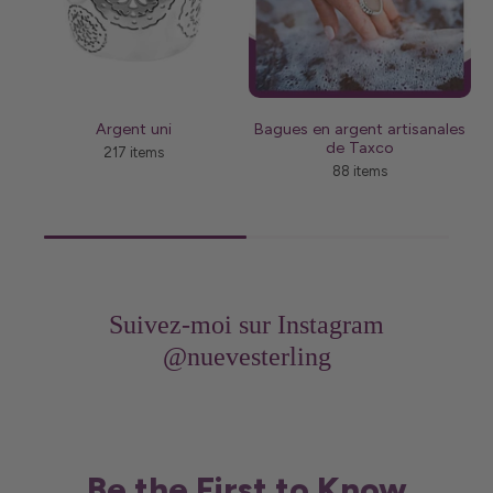
Argent uni
Bagues en argent artisanales
B
de Taxco
217 items
88 items
Suivez-moi sur Instagram
@nuevesterling
Be the First to Know