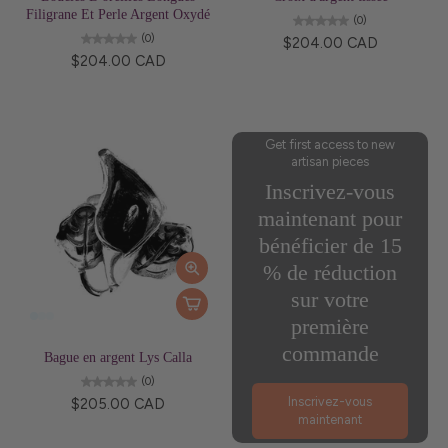
Filigrane Et Perle Argent Oxydé
(0)
(0)
$204.00 CAD
$204.00 CAD
Get first access to new
artisan pieces
Inscrivez-vous
maintenant pour
bénéficier de 15
% de réduction
sur votre
première
commande
Bague en argent Lys Calla
(0)
Inscrivez-vous
$205.00 CAD
maintenant