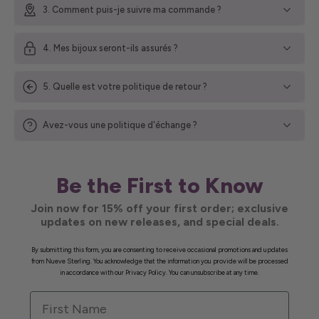
3. Comment puis-je suivre ma commande ?
4. Mes bijoux seront-ils assurés ?
5. Quelle est votre politique de retour ?
Avez-vous une politique d'échange ?
Be the First to Know
Join now for 15% off your first order; exclusive
updates on new releases, and special deals.
By submitting this form, you are consenting to receive occasional promotions and updates
from Nueve Sterling. You acknowledge that the information you provide will be processed
in accordance with our Privacy Policy. You can unsubscribe at any time.
First Name