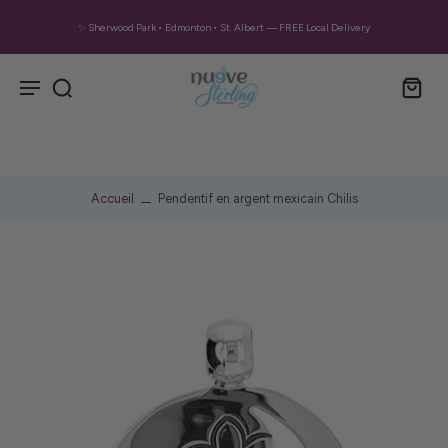
✨ Sherwood Park • Edmonton • St. Albert — FREE Local Delivery
Accueil
Pendentif en argent mexicain Chilis