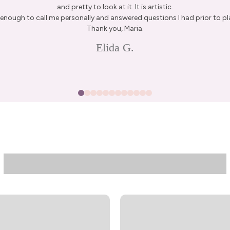
and pretty to look at it. It is artistic.
enough to call me personally and answered questions I had prior to pl
Thank you, Maria.
Elida G.
15% Off Enti
Join my list for exclus
arrivals & offers, and 
first ord
First Name
Join N