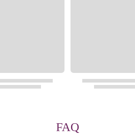
By signing up, you agree to receive 
Privacy Policy
&
Terms
f
FAQ