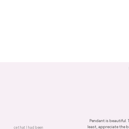
Pendant is beautiful.
least, appreciate the be
on a piece that I had been