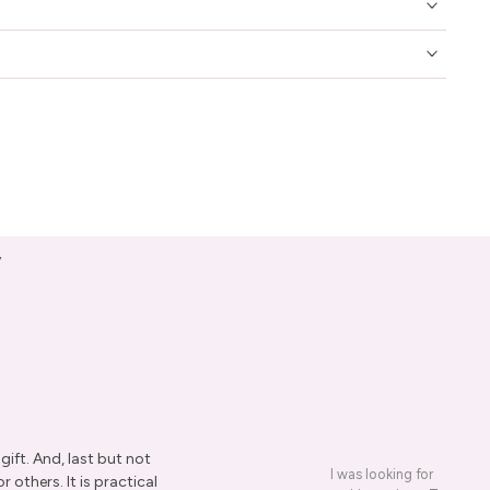
y
ift. And, last but not
I was looking for a presen
r others. It is practical