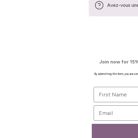
Avez-vous une
Join now for 15%
By submitting this form, you are c
First Name
Email