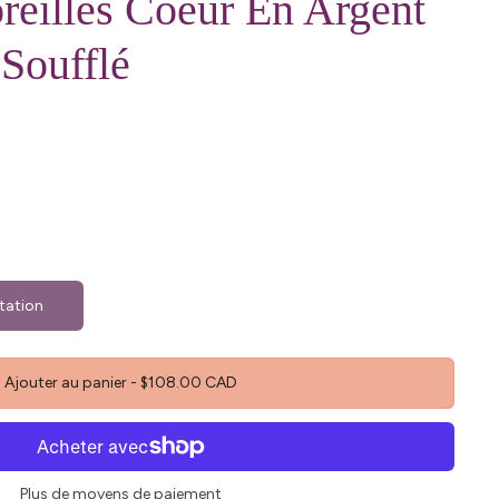
reilles Coeur En Argent
 Soufflé
tation
Ajouter au panier
-
$108.00 CAD
Plus de moyens de paiement