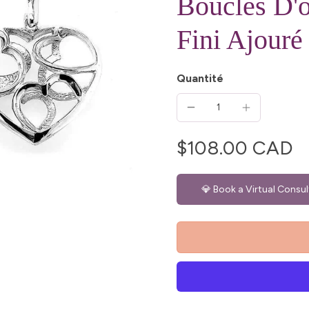
Boucles D'o
Fini Ajouré
Quantité
$108.00 CAD
💎 Book a Virtual Consul