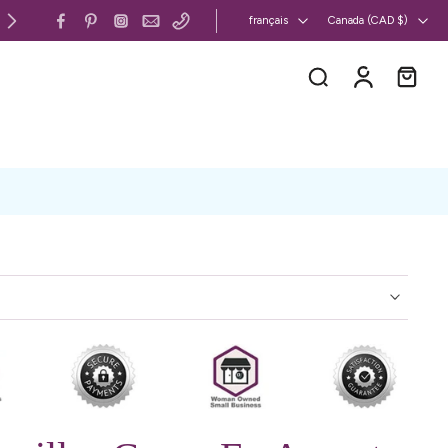
Canada et États-Unis : livraison gratuite 
français
Canada ‎(CAD $)‎