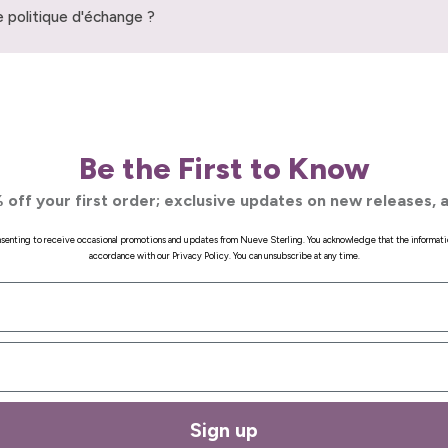
 politique d'échange ?
Be the First to Know
 off your first order; exclusive updates on new releases, a
onsenting to receive occasional promotions and updates from Nueve Sterling. You acknowledge that the informati
accordance with our Privacy Policy. You can unsubscribe at any time.
Sign up