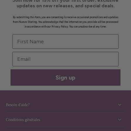
Join now for 15% off your first order; exclusive
updates on new releases, and special deals.
By submitting this form, you are consenting to receive occasional promotions and updates
from Nueve Sterling. You acknowledge that the information you provide will be processed
in accordance with our Privacy Policy. You can unsubscribe at any time.
First Name
Email
Sign up
Besoin d'aide?
Conditions générales