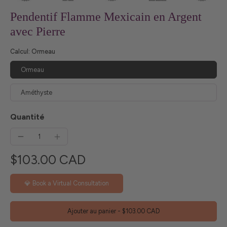
Pendentif Flamme Mexicain en Argent
avec Pierre
Calcul:
Ormeau
Ormeau
Améthyste
Quantité
$103.00 CAD
💎 Book a Virtual Consultation
Ajouter au panier
-
$103.00 CAD