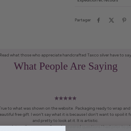
Expédition et retours
Partager
Read what those who appreciate handcrafted Taxco silver have to sa
What People Are Saying
 True to what was shown on the website . Packaging ready to wrap and g
autiful free gift. I won't say what it is because I don't want to spoil it fo
and pretty to look at it. It is artistic.
enough to call me personally and answered questions I had prior to pl