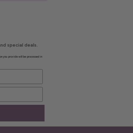
nd special deals.
on you provide will be processed in