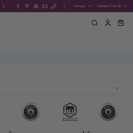
Canada et États-Unis : frais de livraison forfaitaires
français
Canada ‎(CAD $)‎