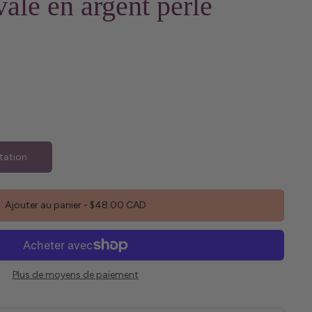
vale en argent perlé
tation
Ajouter au panier
-
$48.00 CAD
Plus de moyens de paiement