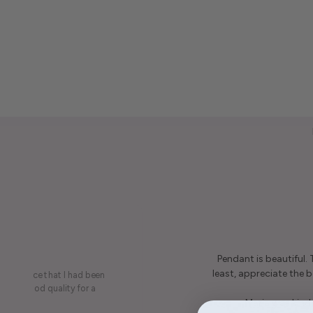
Pendant is beautiful.
least, appreciate the be
on a piece that I had been
ery is good quality for a
Maria was kind 