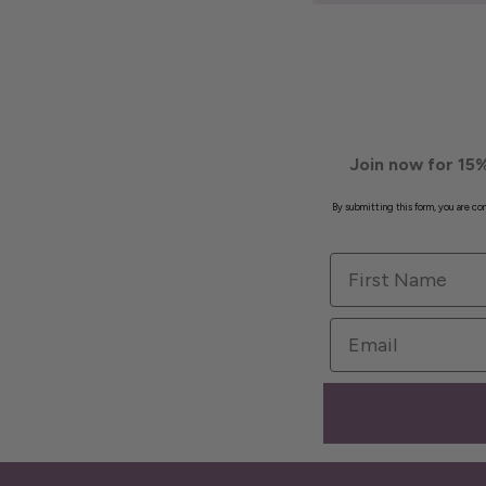
Join now for 15%
By submitting this form, you are c
First Name
Email