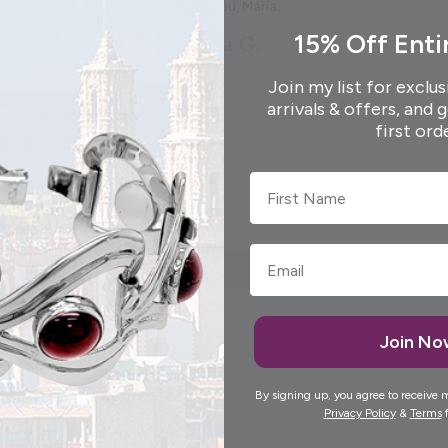
Thank you, Maria.
15% Off Enti
Elida G.
Join my list for exclus
arrivals & offers, and 
first ord
First Name
Join N
By signing up, you agree to receive 
Privacy Policy
&
Terms
f