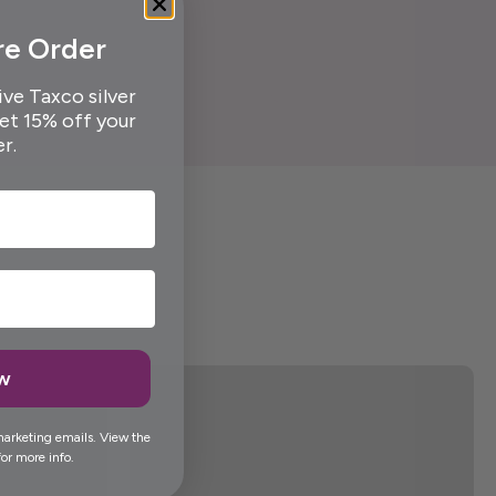
re Order
ive Taxco silver
get 15% off your
er.
ow
marketing emails. View the
or more info.