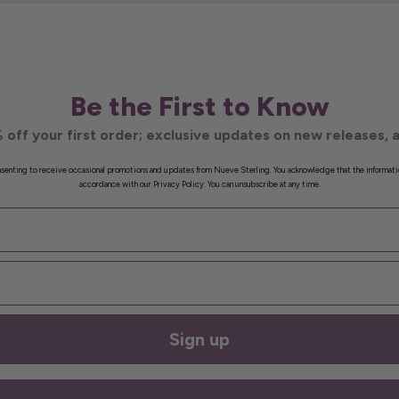
Be the First to Know
 off your first order; exclusive updates on new releases, a
onsenting to receive occasional promotions and updates from Nueve Sterling. You acknowledge that the informati
accordance with our Privacy Policy. You can unsubscribe at any time.
Sign up