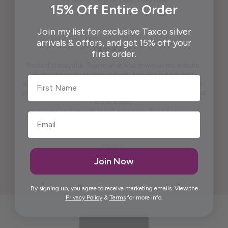
15% Off Entire Order
Join my list for exclusive Taxco silver
arrivals & offers, and get 15% off your
first order.
Pendant is beautiful. True to what was shown on the website .
Packaging ready to wrap and gift. And, last but not least,
First Name
appreciate the beautiful free gift. I won't say what it is because I
don't want to spoil it for others. It is practical and pretty to look at
it. It is artistic.
Maria was kind enough to call me personally and answered
questions I had prior to placing the order.
Thank you, Maria.
Elida G.
Join Now
By signing up, you agree to receive marketing emails. View the
Privacy Policy
&
Terms
for more info.