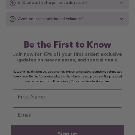
5. Quelle est votre politique de retour ?
Avez-vous une politique d'échange ?
Be the First to Know
Join now for 15% off your first order; exclusive
updates on new releases, and special deals.
By submitting this form, you are consenting to receive occasional promotions and updates
from Nueve Sterling. You acknowledge that the information you provide will be processed
in accordance with our Privacy Policy. You can unsubscribe at any time.
First Name
Email
Sign up