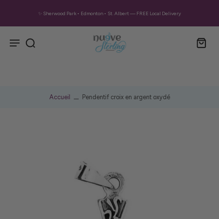
✨ Sherwood Park • Edmonton • St. Albert — FREE Local Delivery
Accueil
Pendentif croix en argent oxydé