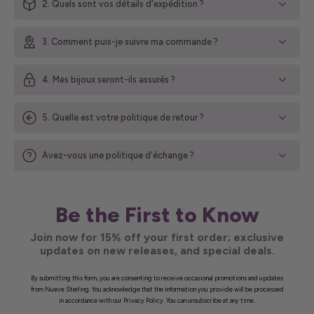
2. Quels sont vos détails d'expédition ?
3. Comment puis-je suivre ma commande ?
4. Mes bijoux seront-ils assurés ?
5. Quelle est votre politique de retour ?
Avez-vous une politique d'échange ?
Be the First to Know
Join now for 15% off your first order; exclusive
updates on new releases, and special deals.
By submitting this form, you are consenting to receive occasional promotions and updates
from Nueve Sterling. You acknowledge that the information you provide will be processed
in accordance with our Privacy Policy. You can unsubscribe at any time.