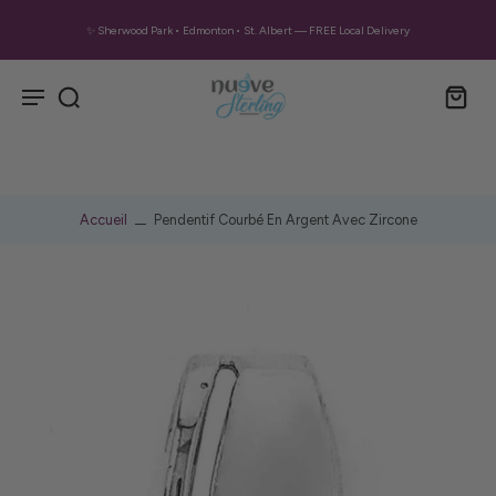
✨ Sherwood Park • Edmonton • St. Albert — FREE Local Delivery
Accueil
Pendentif Courbé En Argent Avec Zircone