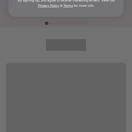
By signing up, you agree to receive marketing emails. View the
Privacy Policy
&
Terms
for more info.