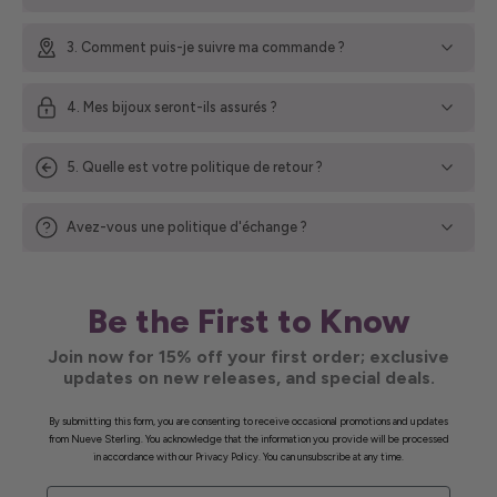
3. Comment puis-je suivre ma commande ?
4. Mes bijoux seront-ils assurés ?
5. Quelle est votre politique de retour ?
Avez-vous une politique d'échange ?
Be the First to Know
Join now for 15% off your first order; exclusive
updates on new releases, and special deals.
By submitting this form, you are consenting to receive occasional promotions and updates
from Nueve Sterling. You acknowledge that the information you provide will be processed
in accordance with our Privacy Policy. You can unsubscribe at any time.