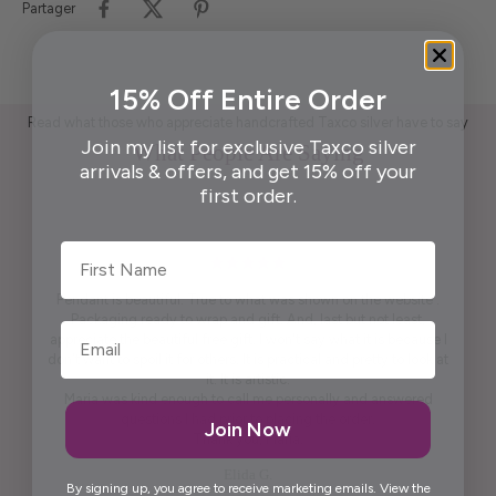
Partager
15% Off Entire Order
Read what those who appreciate handcrafted Taxco silver have to say
Join my list for exclusive Taxco silver
What People Are Saying
arrivals & offers, and get 15% off your
first order.
First Name
Pendant is beautiful. True to what was shown on the website .
Packaging ready to wrap and gift. And, last but not least,
appreciate the beautiful free gift. I won't say what it is because I
don't want to spoil it for others. It is practical and pretty to look at
it. It is artistic.
Maria was kind enough to call me personally and answered
questions I had prior to placing the order.
Join Now
Thank you, Maria.
Elida G.
By signing up, you agree to receive marketing emails. View the