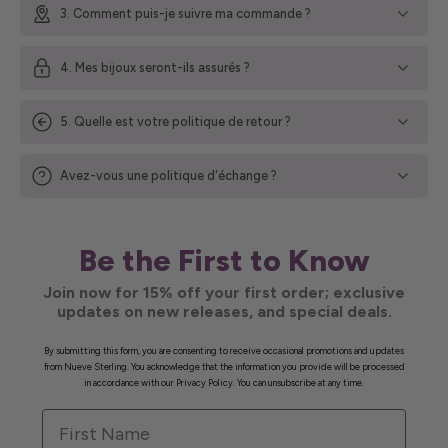
3. Comment puis-je suivre ma commande ?
4. Mes bijoux seront-ils assurés ?
5. Quelle est votre politique de retour ?
Avez-vous une politique d'échange ?
Be the First to Know
Join now for 15% off your first order; exclusive
updates on new releases, and special deals.
By submitting this form, you are consenting to receive occasional promotions and updates
from Nueve Sterling. You acknowledge that the information you provide will be processed
in accordance with our Privacy Policy. You can unsubscribe at any time.
First Name