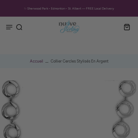
✨ Sherwood Park • Edmonton • St. Albert — FREE Local Delivery
Accueil
Collier Cercles Stylisés En Argent