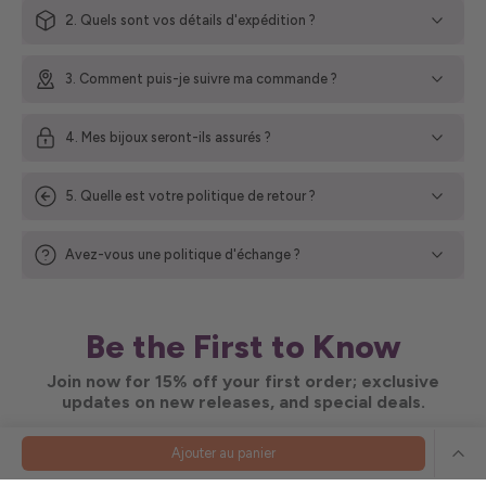
2. Quels sont vos détails d'expédition ?
3. Comment puis-je suivre ma commande ?
4. Mes bijoux seront-ils assurés ?
5. Quelle est votre politique de retour ?
Avez-vous une politique d'échange ?
Be the First to Know
Join now for 15% off your first order; exclusive
updates on new releases, and special deals.
By submitting this form, you are consenting to receive occasional promotions and updates
Ajouter au panier
from Nueve Sterling. You acknowledge that the information you provide will be processed
in accordance with our Privacy Policy. You can unsubscribe at any time.