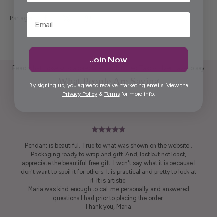
Partager
Join Now
Read what those who appreciate handcrafted Taxco silver have to say
What People Are Saying
By signing up, you agree to receive marketing emails. View the
Privacy Policy
&
Terms
for more info.
Pendant is beautiful. True to what was shown on the website .
Packaging ready to wrap and gift. And, last but not least,
appreciate the beautiful free gift. I won't say what it is because I
don't want to spoil it for others. It is practical and pretty to look at
it. It is artistic.
Maria was kind enough to call me personally and answered
questions I had prior to placing the order.
Thank you, Maria.