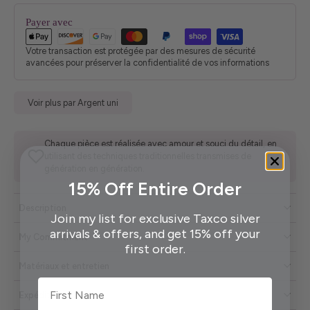
Payer avec
Votre transaction est protégée par des mesures de sécurité
avancées pour préserver la confidentialité de vos informations
Voir plus par Argent uni
Chaque pièce est réalisée avec amour et souci du détail, en
utilisant des techniques traditionnelles transmises de
génération en génération.
15% Off Entire Order
Description
Join my list for exclusive Taxco silver
arrivals & offers, and get 15% off your
My Commitment
first order.
Matériaux et entretien
First Name
Expédition et retours