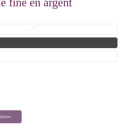
e fine en argent
tation