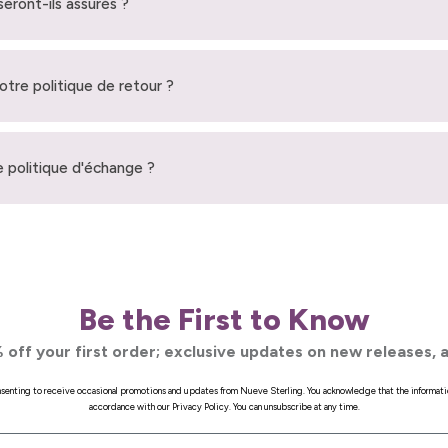
seront-ils assurés ?
votre politique de retour ?
 politique d'échange ?
Be the First to Know
 off your first order; exclusive updates on new releases, a
onsenting to receive occasional promotions and updates from Nueve Sterling. You acknowledge that the informati
accordance with our Privacy Policy. You can unsubscribe at any time.