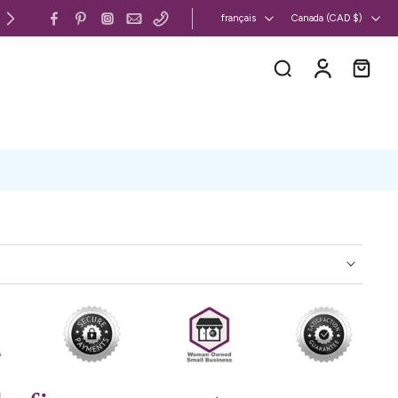
Canada et États-Unis : livraison gratuite 
français
Canada ‎(CAD $)‎