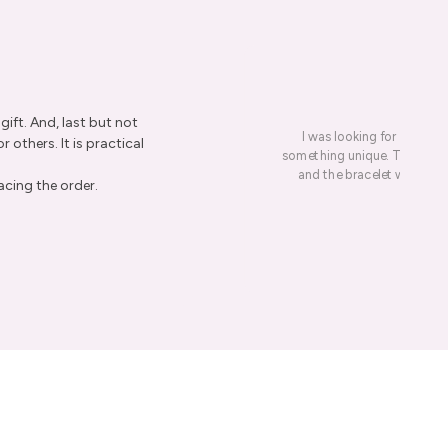
ift. And, last but not
I was looking for a presen
r others. It is practical
something unique. This led me
and the bracelet was rece
acing the order.