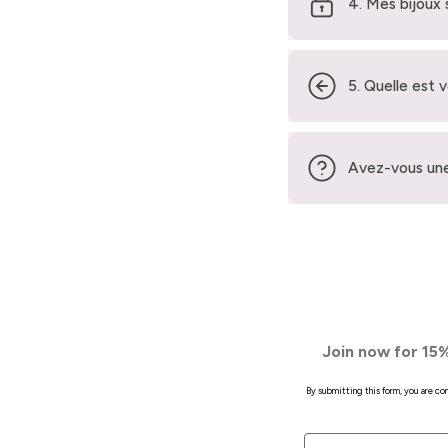
4. Mes bijoux 
5. Quelle est 
Avez-vous une
Join now for 15%
By submitting this form, you are c
First Name