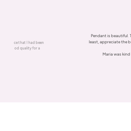
Pendant is beautiful.
least, appreciate the be
on a piece that I had been
ery is good quality for a
Maria was kind 