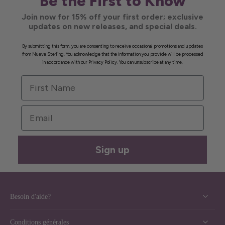
Be the First to Know
Join now for 15% off your first order; exclusive
updates on new releases, and special deals.
By submitting this form, you are consenting to receive occasional promotions and updates
from Nueve Sterling. You acknowledge that the information you provide will be processed
in accordance with our Privacy Policy. You can unsubscribe at any time.
First Name
Email
Sign up
Besoin d'aide?
Conditions générales