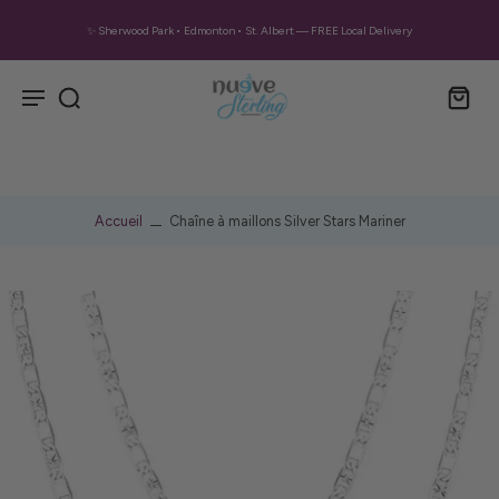
✨ Sherwood Park • Edmonton • St. Albert — FREE Local Delivery
Accueil
Chaîne à maillons Silver Stars Mariner