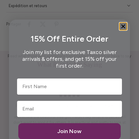
Expédition et retours
Partager
15% Off Entire Order
Join my list for exclusive Taxco silver
Read what those who appreciate handcrafted Taxco silver have to say
arrivals & offers, and get 15% off your
What People Are Saying
first order.
First Name
Pendant is beautiful. True to what was shown on the website .
Packaging ready to wrap and gift. And, last but not least,
appreciate the beautiful free gift. I won't say what it is because I
don't want to spoil it for others. It is practical and pretty to look at
it. It is artistic.
Join Now
Maria was kind enough to call me personally and answered