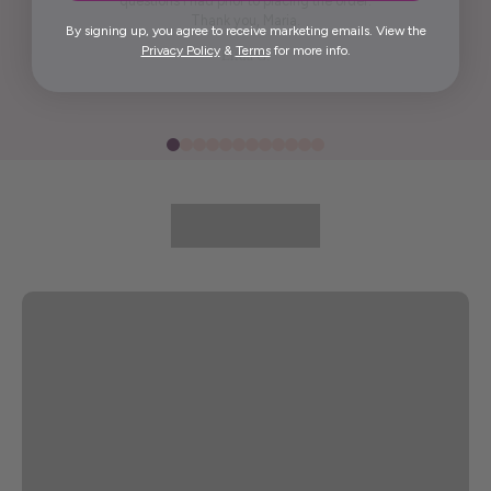
questions I had prior to placing the order.
Thank you, Maria.
By signing up, you agree to receive marketing emails. View the
Privacy Policy
&
Terms
for more info.
Elida G.