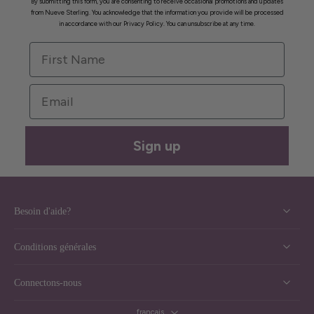
By submitting this form, you are consenting to receive occasional promotions and updates
from Nueve Sterling. You acknowledge that the information you provide will be processed
in accordance with our Privacy Policy. You can unsubscribe at any time.
First Name
Email
Sign up
Besoin d'aide?
Conditions générales
Connectons-nous
français