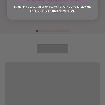
questions I had prior to placing the order.
Thank you, Maria.
By signing up, you agree to receive marketing emails. View the
Privacy Policy
&
Terms
for more info.
Elida G.