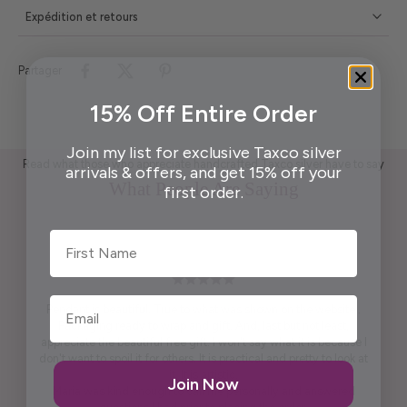
Expédition et retours
Partager
15% Off Entire Order
Join my list for exclusive Taxco silver
Read what those who appreciate handcrafted Taxco silver have to say
arrivals & offers, and get 15% off your
What People Are Saying
first order.
First Name
Pendant is beautiful. True to what was shown on the website .
Packaging ready to wrap and gift. And, last but not least,
appreciate the beautiful free gift. I won't say what it is because I
don't want to spoil it for others. It is practical and pretty to look at
it. It is artistic.
Join Now
Maria was kind enough to call me personally and answered