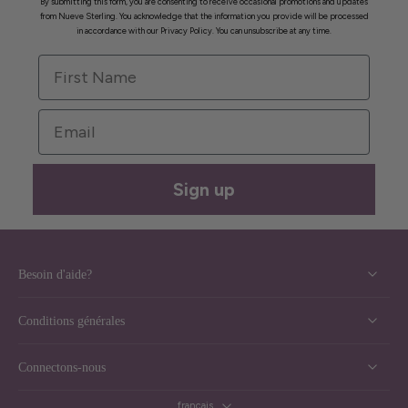
By submitting this form, you are consenting to receive occasional promotions and updates
from Nueve Sterling. You acknowledge that the information you provide will be processed
in accordance with our Privacy Policy. You can unsubscribe at any time.
First Name
Email
Sign up
Besoin d'aide?
Conditions générales
Connectons-nous
français