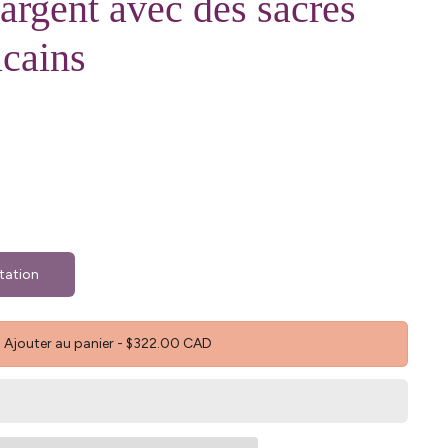
 argent avec des sacrés
cains
tation
Ajouter au panier
-
$322.00 CAD