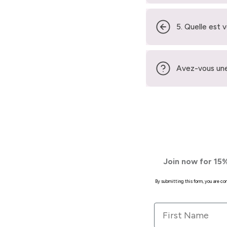
5. Quelle est 
Avez-vous une
Join now for 15%
By submitting this form, you are c
First Name