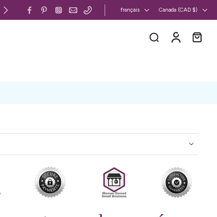
Canada et États-Unis : livraison gratuite 
français
Canada ‎(CAD $)‎