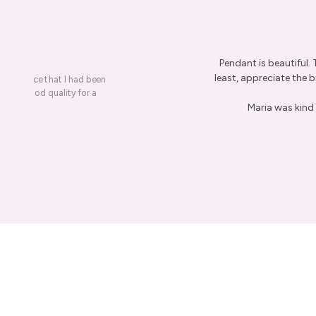
Pendant is beautiful.
least, appreciate the be
on a piece that I had been
ery is good quality for a
Maria was kind 