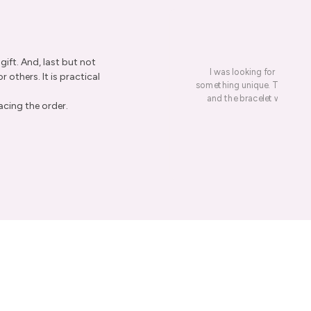
ift. And, last but not
I was looking for a presen
r others. It is practical
something unique. This led me
and the bracelet was rece
acing the order.