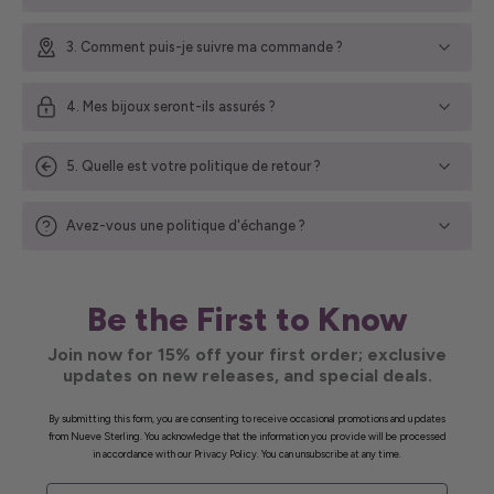
3. Comment puis-je suivre ma commande ?
4. Mes bijoux seront-ils assurés ?
5. Quelle est votre politique de retour ?
Avez-vous une politique d'échange ?
Be the First to Know
Join now for 15% off your first order; exclusive
updates on new releases, and special deals.
By submitting this form, you are consenting to receive occasional promotions and updates
from Nueve Sterling. You acknowledge that the information you provide will be processed
in accordance with our Privacy Policy. You can unsubscribe at any time.