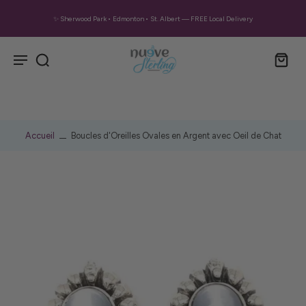
✨ Sherwood Park • Edmonton • St. Albert — FREE Local Delivery
Accueil
Boucles d'Oreilles Ovales en Argent avec Oeil de Chat