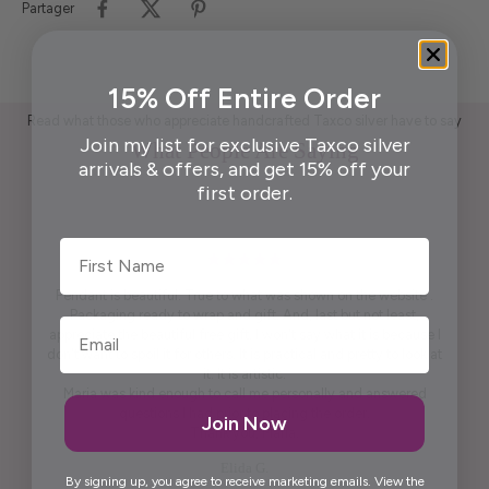
Partager
15% Off Entire Order
Read what those who appreciate handcrafted Taxco silver have to say
Join my list for exclusive Taxco silver
What People Are Saying
arrivals & offers, and get 15% off your
first order.
First Name
Pendant is beautiful. True to what was shown on the website .
Packaging ready to wrap and gift. And, last but not least,
appreciate the beautiful free gift. I won't say what it is because I
don't want to spoil it for others. It is practical and pretty to look at
it. It is artistic.
Maria was kind enough to call me personally and answered
questions I had prior to placing the order.
Join Now
Thank you, Maria.
Elida G.
By signing up, you agree to receive marketing emails. View the