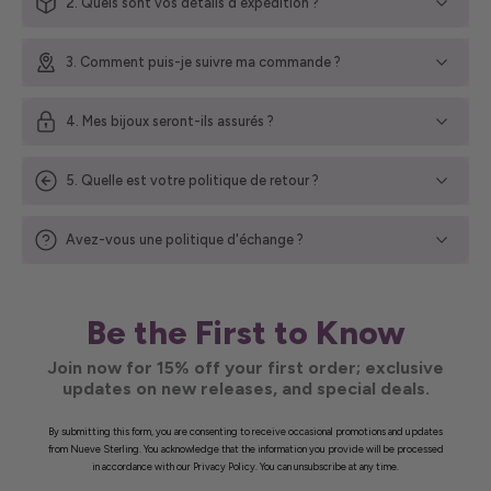
2. Quels sont vos détails d'expédition ?
3. Comment puis-je suivre ma commande ?
4. Mes bijoux seront-ils assurés ?
5. Quelle est votre politique de retour ?
Avez-vous une politique d'échange ?
Be the First to Know
Join now for 15% off your first order; exclusive
updates on new releases, and special deals.
By submitting this form, you are consenting to receive occasional promotions and updates
from Nueve Sterling. You acknowledge that the information you provide will be processed
in accordance with our Privacy Policy. You can unsubscribe at any time.