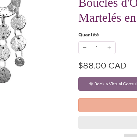
Boucles d'O
Martelés en
Quantité
$88.00 CAD
💎 Book a Virtual Consul