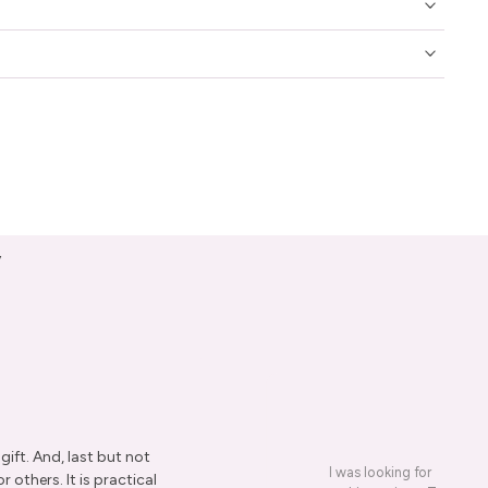
y
ift. And, last but not
I was looking for a presen
r others. It is practical