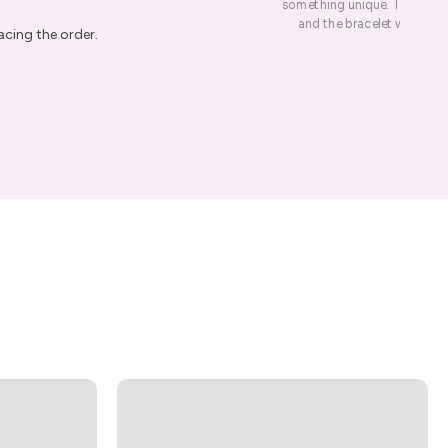
something unique. This led me
and the bracelet was rece
acing the order.