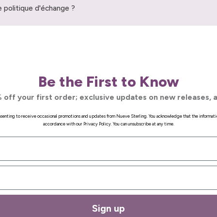
 politique d'échange ?
Be the First to Know
 off your first order; exclusive updates on new releases, a
onsenting to receive occasional promotions and updates from Nueve Sterling. You acknowledge that the informati
accordance with our Privacy Policy. You can unsubscribe at any time.
Sign up