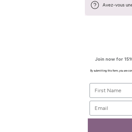
Avez-vous une
Join now for 15%
By submitting this form, you are c
First Name
Email