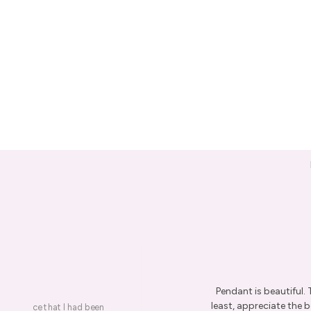
Pendant is beautiful.
least, appreciate the be
on a piece that I had been