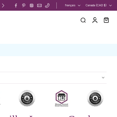
Canada et États-Unis : livraison gratuite 
français
Canada ‎(CAD $)‎