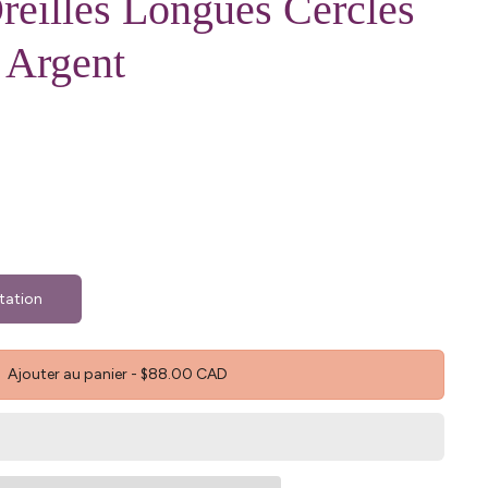
reilles Longues Cercles
 Argent
tation
Ajouter au panier
-
$88.00 CAD