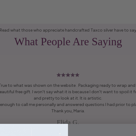
Read what those who appreciate handcrafted Taxco silver have to sa
What People Are Saying
 True to what was shown on the website . Packaging ready to wrap and g
autiful free gift. I won't say what it is because I don't want to spoil it fo
and pretty to look at it. It is artistic.
enough to call me personally and answered questions I had prior to pl
Thank you, Maria.
Elida G.