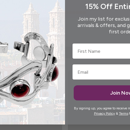
15% Off Enti
Join my list for exclus
arrivals & offers, and 
first ord
First Name
Join N
By signing up, you agree to receive 
Privacy Policy
&
Terms
f