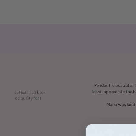
Pendant is beautiful.
least, appreciate the be
on a piece that I had been
ery is good quality for a
Maria was kind 