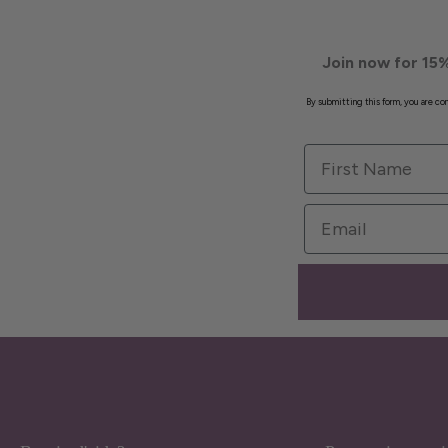
Join now for 15%
By submitting this form, you are c
First Name
Email