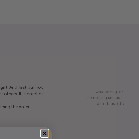
y
ift. And, last but not
I was looking for a presen
r others. It is practical
something unique. This led me
and the bracelet was rece
acing the order.