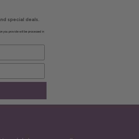
nd special deals.
on you provide will be processed in