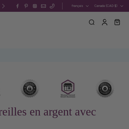
Canada et États-Unis : frais de livraison forfaitaires
français
Canada ‎(CAD $)‎
eilles en argent avec