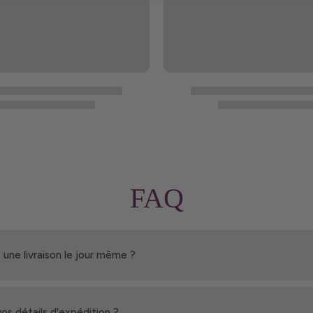
FAQ
 une livraison le jour même ?
vos détails d'expédition ?