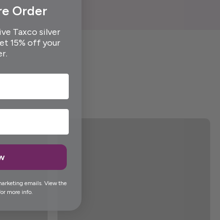
re Order
ive Taxco silver
get 15% off your
er.
ow
marketing emails. View the
or more info.