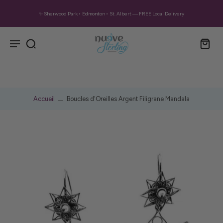
✨ Sherwood Park • Edmonton • St. Albert — FREE Local Delivery
Accueil
Boucles d'Oreilles Argent Filigrane Mandala