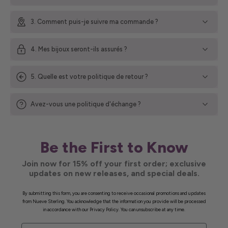
3. Comment puis-je suivre ma commande ?
4. Mes bijoux seront-ils assurés ?
5. Quelle est votre politique de retour ?
Avez-vous une politique d'échange ?
Be the First to Know
Join now for 15% off your first order; exclusive
updates on new releases, and special deals.
By submitting this form, you are consenting to receive occasional promotions and updates
from Nueve Sterling. You acknowledge that the information you provide will be processed
in accordance with our Privacy Policy. You can unsubscribe at any time.