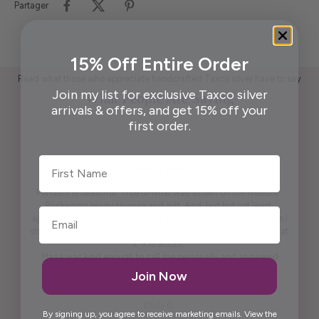
Partager
15% Off Entire Order
Read what those who appreciate handcrafted Taxco silver have to say
Join my list for exclusive Taxco silver
What People Are Saying
arrivals & offers, and get 15% off your
first order.
First Name
Pendant is beautiful. True to what was shown on the website .
Packaging ready to wrap and gift. And, last but not least,
appreciate the beautiful free gift. I won't say what it is because I
don't want to spoil it for others. It is practical and pretty to look at
it. It is artistic.
Maria was kind enough to call me personally and answered
questions I had prior to placing the order.
Join Now
Thank you, Maria.
Elida G.
By signing up, you agree to receive marketing emails. View the