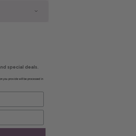
nd special deals.
on you provide will be processed in