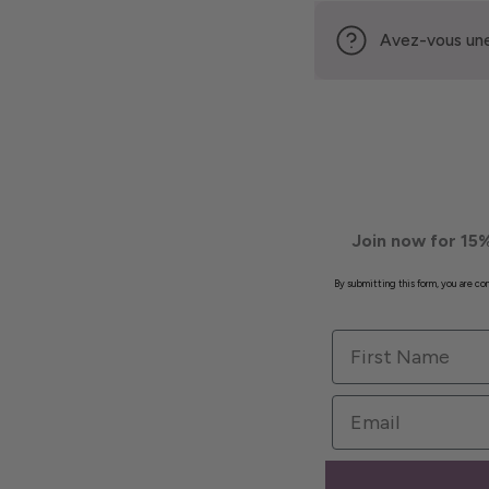
Avez-vous une
Join now for 15%
By submitting this form, you are c
First Name
Email