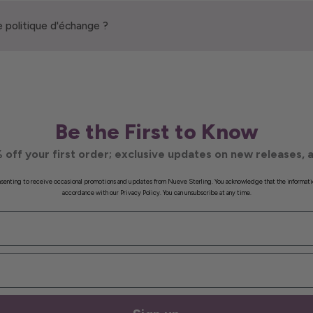
 politique d'échange ?
Be the First to Know
 off your first order; exclusive updates on new releases, a
onsenting to receive occasional promotions and updates from Nueve Sterling. You acknowledge that the informati
accordance with our Privacy Policy. You can unsubscribe at any time.