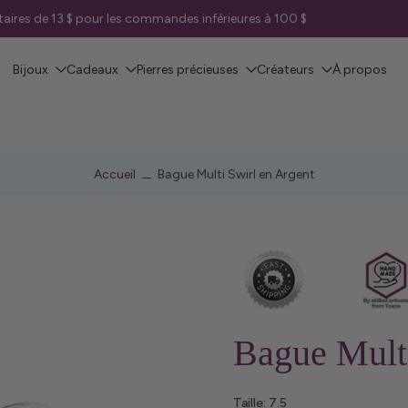
aitaires de 13 $ pour les commandes inférieures à 100 $
Bijoux
Cadeaux
Pierres précieuses
Créateurs
À propos
Accueil
Bague Multi Swirl en Argent
Bague Multi
Taille:
7.5