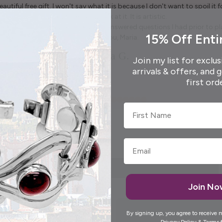
autiful free gift. I won't say what it is because I don't want to spoil it fo
and pretty to look at it. It is artistic.
enough to call me personally and answered questions I had prior to pl
15% Off Enti
Thank you, Maria.
Elida G.
Join my list for exclus
arrivals & offers, and 
first ord
First Name
Join N
By signing up, you agree to receive 
Privacy Policy
&
Terms
f