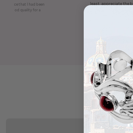
least, appreciate the be
on a piece that I had been
ery is good quality for a
Maria was kind 