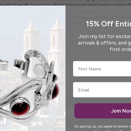
autiful free gift. I won't say what it is because I don't want to spoil it fo
and pretty to look at it. It is artistic.
enough to call me personally and answered questions I had prior to pl
15% Off Enti
Thank you, Maria.
Elida G.
Join my list for exclus
arrivals & offers, and 
first ord
First Name
Join N
By signing up, you agree to receive 