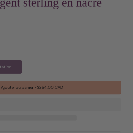
gent sterling en nacre
tation
Ajouter au panier
-
$264.00 CAD