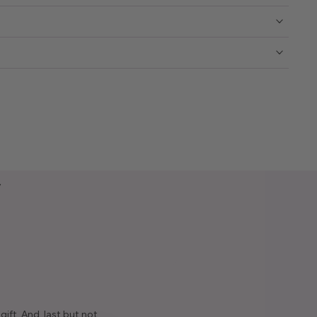
y
ift. And, last but not