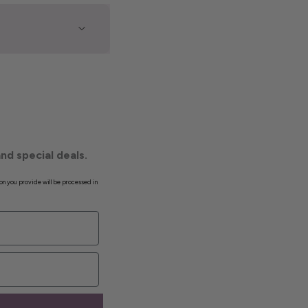
nd special deals.
on you provide will be processed in