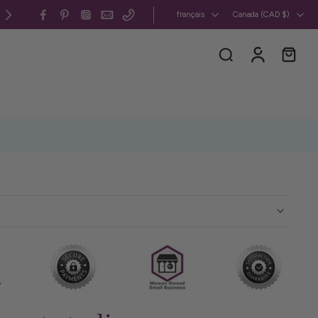
Canada et États-Unis : frais de livraison forfaitaires
français
Canada ‎(CAD $)‎