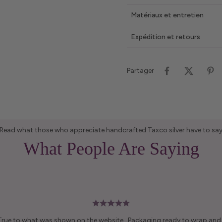
Matériaux et entretien
Expédition et retours
Partager
Read what those who appreciate handcrafted Taxco silver have to sa
What People Are Saying
 True to what was shown on the website . Packaging ready to wrap and g