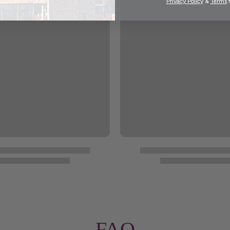
Privacy Policy
&
Terms
f
FAQ