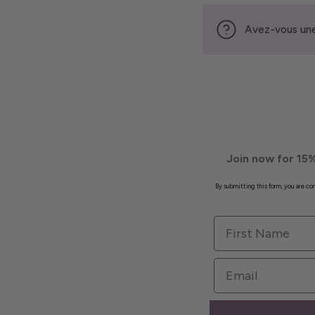
Avez-vous une
Join now for 15%
By submitting this form, you are c
First Name
Email