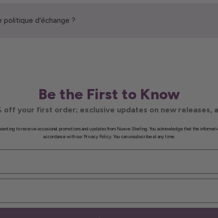
 politique d'échange ?
Be the First to Know
 off your first order; exclusive updates on new releases, a
onsenting to receive occasional promotions and updates from Nueve Sterling. You acknowledge that the informati
accordance with our Privacy Policy. You can unsubscribe at any time.