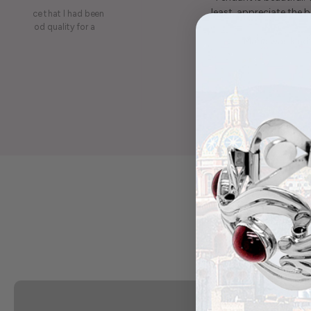
least, appreciate the be
on a piece that I had been
ery is good quality for a
Maria was kind 