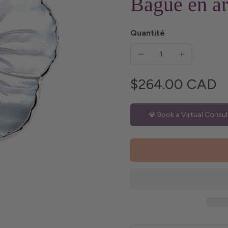
Bague en ar
Quantité
$264.00 CAD
💎 Book a Virtual Consul