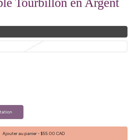
e Tourbillon en Argent
tation
Ajouter au panier
-
$55.00 CAD