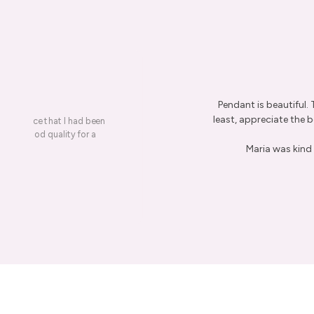
Pendant is beautiful.
least, appreciate the be
on a piece that I had been
ery is good quality for a
Maria was kind 