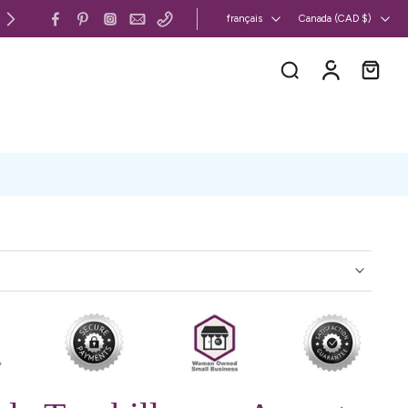
Canada et États-Unis : livraison gratuite 
français
Canada ‎(CAD $)‎