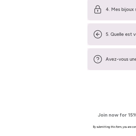
4. Mes bijoux 
5. Quelle est 
Avez-vous une
Join now for 15%
By submitting this form, you are c