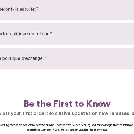
seront-ils assurés ?
votre politique de retour ?
 politique d'échange ?
Be the First to Know
 off your first order; exclusive updates on new releases, a
onsenting to receive occasional promotions and updates from Nueve Sterling. You acknowledge that the informati
accordance with our Privacy Policy. You can unsubscribe at any time.