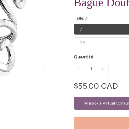
Bague Doubl
Taille:
7
7
7.5
Quantité
$55.00 CAD
💎 Book a Virtual Consul