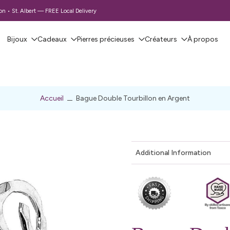
 • St. Albert — FREE Local Delivery
Bijoux
Cadeaux
Pierres précieuses
Créateurs
À propos
Accueil
Bague Double Tourbillon en Argent
Additional Information