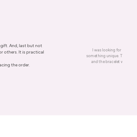
ift. And, last but not
I was looking for a presen
r others. It is practical
something unique. This led me
and the bracelet was rece
acing the order.