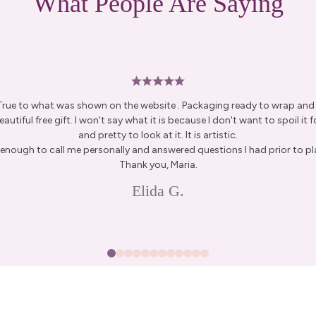
What People Are Saying
 True to what was shown on the website . Packaging ready to wrap and g
autiful free gift. I won't say what it is because I don't want to spoil it fo
and pretty to look at it. It is artistic.
enough to call me personally and answered questions I had prior to pl
Thank you, Maria.
Elida G.