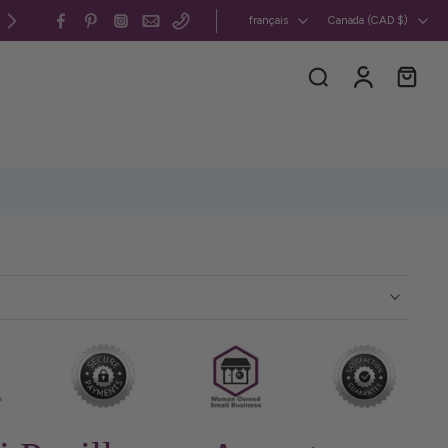
Canada et États-Unis : livraison gratuite 
français
Canada ‎(CAD $)‎