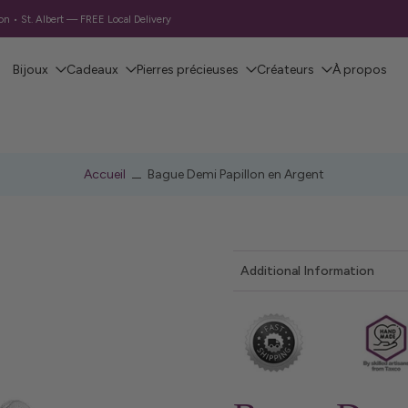
 • St. Albert — FREE Local Delivery
Bijoux
Cadeaux
Pierres précieuses
Créateurs
À propos
Accueil
Bague Demi Papillon en Argent
Additional Information