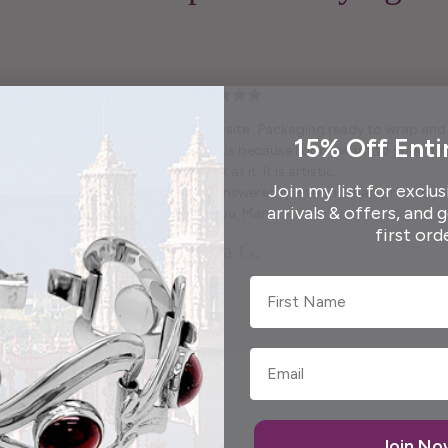
 True to what was shown on the website . Packaging ready to wrap and g
15% Off Enti
autiful free gift. I won't say what it is because I don't want to spoil it fo
and pretty to look at it. It is artistic.
Join my list for exclus
enough to call me personally and answered questions I had prior to pl
arrivals & offers, and 
Thank you, Maria.
first ord
Elida G.
First Name
Join N