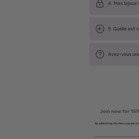
4. Mes bijoux 
5. Quelle est 
Avez-vous une
Join now for 15%
By submitting this form, you are c