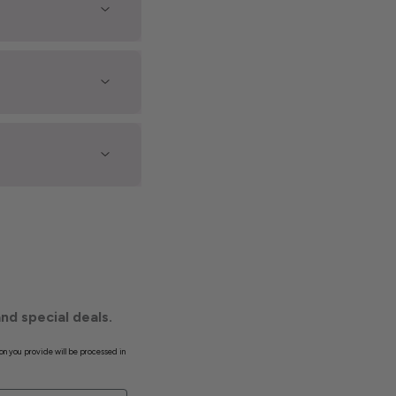
nd special deals.
on you provide will be processed in