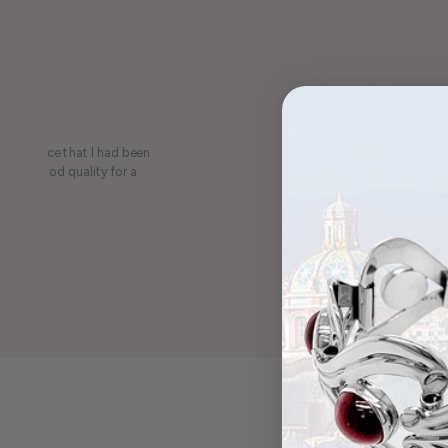
Pendant is beautiful.
least, appreciate the be
on a piece that I had been
ery is good quality for a
Maria was kind 