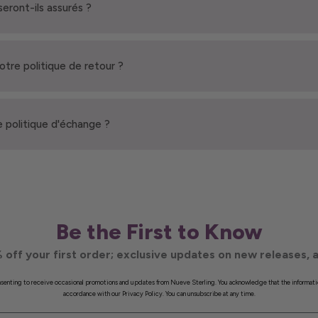
seront-ils assurés ?
votre politique de retour ?
 politique d'échange ?
Be the First to Know
 off your first order; exclusive updates on new releases, a
onsenting to receive occasional promotions and updates from Nueve Sterling. You acknowledge that the informati
accordance with our Privacy Policy. You can unsubscribe at any time.