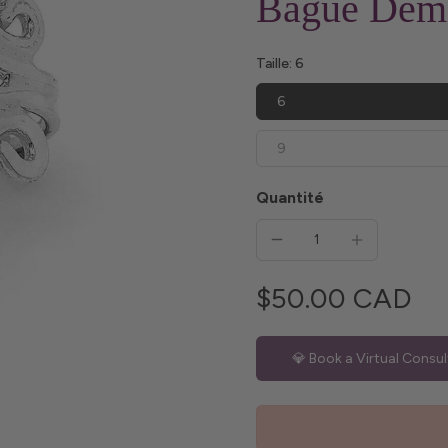
Bague Demi
Taille:
6
6
9
Quantité
$50.00 CAD
💎 Book a Virtual Consul