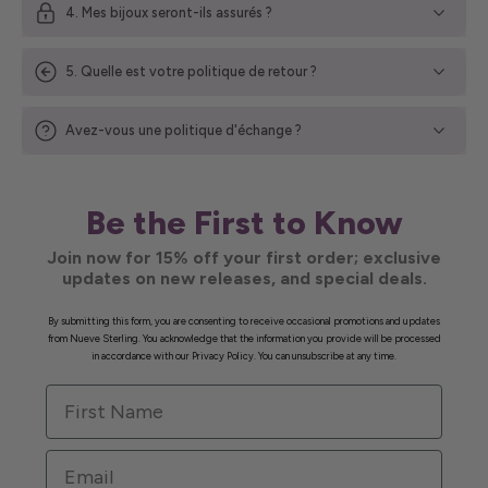
4. Mes bijoux seront-ils assurés ?
5. Quelle est votre politique de retour ?
Avez-vous une politique d'échange ?
Be the First to Know
Join now for 15% off your first order; exclusive
updates on new releases, and special deals.
By submitting this form, you are consenting to receive occasional promotions and updates
from Nueve Sterling. You acknowledge that the information you provide will be processed
in accordance with our Privacy Policy. You can unsubscribe at any time.
First Name
Email