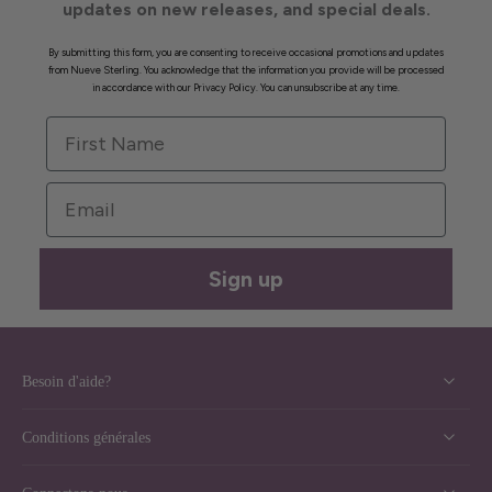
updates on new releases, and special deals.
By submitting this form, you are consenting to receive occasional promotions and updates
from Nueve Sterling. You acknowledge that the information you provide will be processed
in accordance with our Privacy Policy. You can unsubscribe at any time.
First Name
Email
Sign up
Besoin d'aide?
Conditions générales