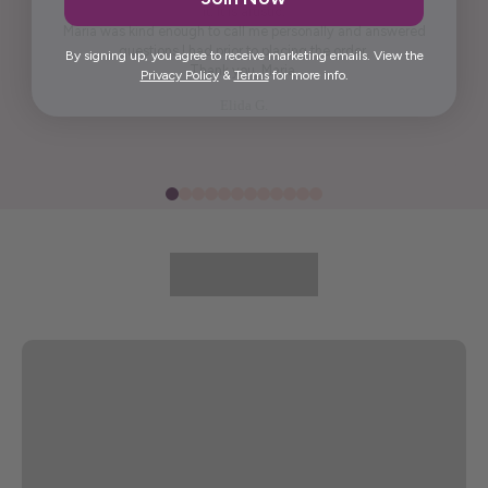
it. It is artistic.
Maria was kind enough to call me personally and answered
questions I had prior to placing the order.
By signing up, you agree to receive marketing emails. View the
Thank you, Maria.
Privacy Policy
&
Terms
for more info.
Elida G.