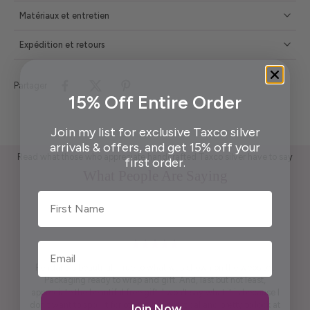
Matériaux et entretien
Expédition et retours
Partager
15% Off Entire Order
Join my list for exclusive Taxco silver
arrivals & offers, and get 15% off your
Read what those who appreciate handcrafted Taxco silver have to say
first order.
What People Are Saying
First Name
Pendant is beautiful. True to what was shown on the website .
Packaging ready to wrap and gift. And, last but not least,
appreciate the beautiful free gift. I won't say what it is because I
don't want to spoil it for others. It is practical and pretty to look at
Join Now