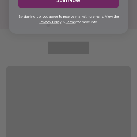
Join Now
Elida G.
By signing up, you agree to receive marketing emails. View the
Privacy Policy
&
Terms
for more info.