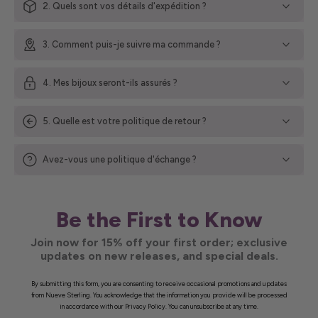
2. Quels sont vos détails d'expédition ?
3. Comment puis-je suivre ma commande ?
4. Mes bijoux seront-ils assurés ?
5. Quelle est votre politique de retour ?
Avez-vous une politique d'échange ?
Be the First to Know
Join now for 15% off your first order; exclusive
updates on new releases, and special deals.
By submitting this form, you are consenting to receive occasional promotions and updates
from Nueve Sterling. You acknowledge that the information you provide will be processed
in accordance with our Privacy Policy. You can unsubscribe at any time.