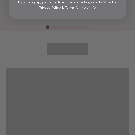
By signing up, you agree to receive marketing emails. View the
Elida G.
Privacy Policy
&
Terms
for more info.