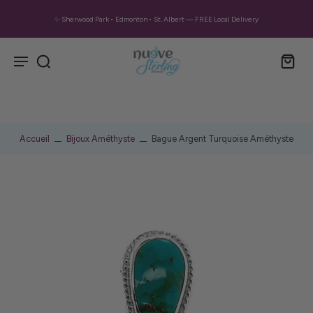
✨ Sherwood Park • Edmonton • St. Albert — FREE Local Delivery
Accueil
Bijoux Améthyste
Bague Argent Turquoise Améthyste