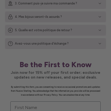
3. Comment puis-je suivre ma commande ?
4. Mes bijoux seront-ils assurés ?
5. Quelle est votre politique de retour ?
Avez-vous une politique d'échange ?
Be the First to Know
Join now for 15% off your first order; exclusive
updates on new releases, and special deals.
By submitting this form, you are consenting to receive occasional promotions and updates
from Nueve Sterling. You acknowledge that the information you provide will be processed
in accordance with our Privacy Policy. You can unsubscribe at any time.
First Name