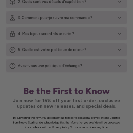
2. Quels sont vos détails d'expédition ?
3. Comment puis-je suivre ma commande ?
4. Mes bijoux seront-ils assurés ?
5. Quelle est votre politique de retour ?
Avez-vous une politique d'échange ?
Be the First to Know
Join now for 15% off your first order; exclusive
updates on new releases, and special deals.
By submitting this form, you are consenting to receive occasional promotions and updates
from Nueve Sterling. You acknowledge that the information you provide will be processed
in accordance with our Privacy Policy. You can unsubscribe at any time.