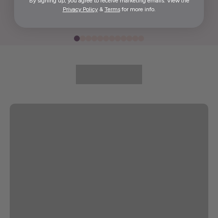
By signing up, you agree to receive marketing emails. View the
Privacy Policy
&
Terms
for more info.