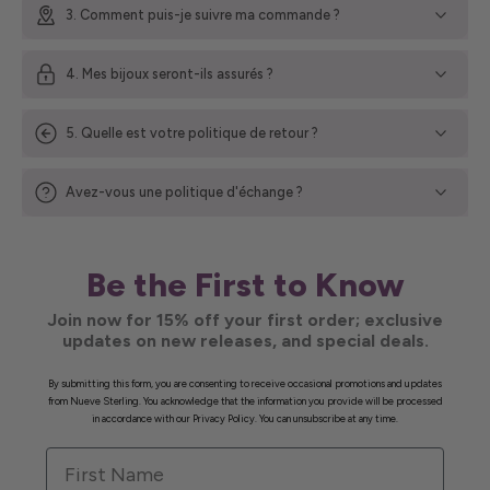
3. Comment puis-je suivre ma commande ?
4. Mes bijoux seront-ils assurés ?
5. Quelle est votre politique de retour ?
Avez-vous une politique d'échange ?
Be the First to Know
Join now for 15% off your first order; exclusive
updates on new releases, and special deals.
By submitting this form, you are consenting to receive occasional promotions and updates
from Nueve Sterling. You acknowledge that the information you provide will be processed
in accordance with our Privacy Policy. You can unsubscribe at any time.
First Name