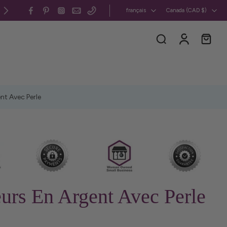
Canada et États-Unis : livraison gratuite pour les commande
français
Canada ‎(CAD $)‎
ent Avec Perle
eurs En Argent Avec Perle