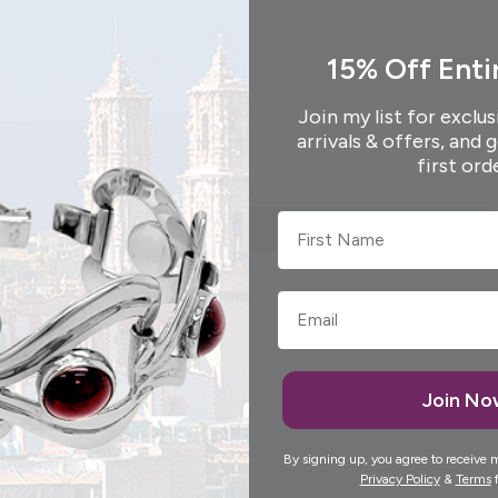
15% Off Enti
Join my list for exclus
arrivals & offers, and 
first ord
First Name
Join N
By signing up, you agree to receive 
Privacy Policy
&
Terms
f