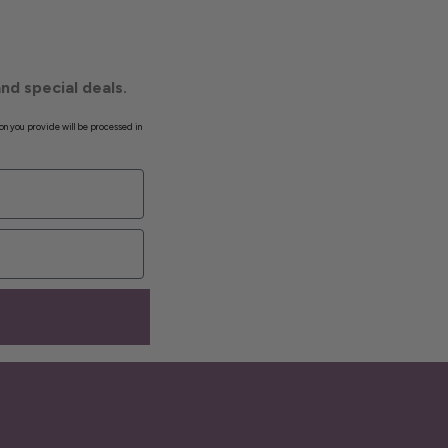
nd special deals.
on you provide will be processed in