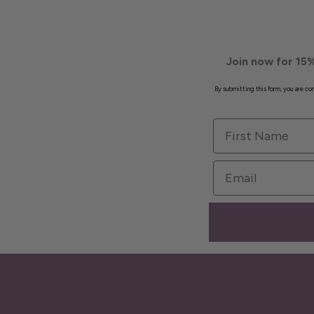
Join now for 15%
By submitting this form, you are c
First Name
Email