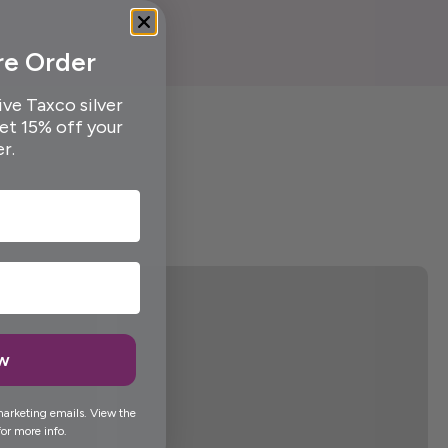
re Order
ive Taxco silver
get 15% off your
er.
ow
marketing emails. View the
or more info.