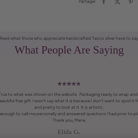
Partager
Read what those who appreciate handcrafted Taxco silver have to sa
What People Are Saying
 True to what was shown on the website . Packaging ready to wrap and g
autiful free gift. I won't say what it is because I don't want to spoil it fo
and pretty to look at it. It is artistic.
enough to call me personally and answered questions I had prior to pl
Thank you, Maria.
Elida G.