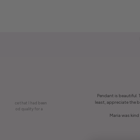
Pendant is beautiful.
least, appreciate the be
on a piece that I had been
ery is good quality for a
Maria was kind 