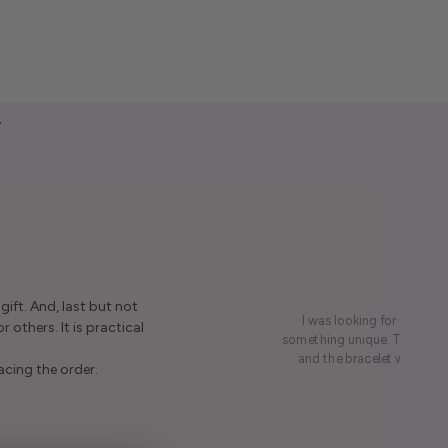
y
ift. And, last but not
I was looking for a presen
r others. It is practical
something unique. This led me
and the bracelet was rece
acing the order.