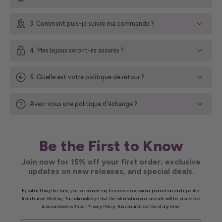
3. Comment puis-je suivre ma commande ?
4. Mes bijoux seront-ils assurés ?
5. Quelle est votre politique de retour ?
Avez-vous une politique d'échange ?
Be the First to Know
Join now for 15% off your first order; exclusive
updates on new releases, and special deals.
By submitting this form, you are consenting to receive occasional promotions and updates
from Nueve Sterling. You acknowledge that the information you provide will be processed
in accordance with our Privacy Policy. You can unsubscribe at any time.