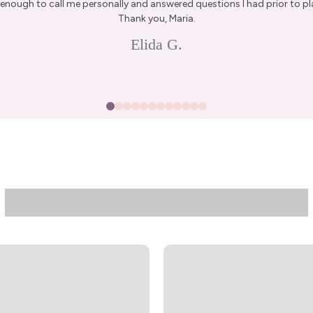
enough to call me personally and answered questions I had prior to pl
Thank you, Maria.
15% Off Enti
Elida G.
Join my list for exclus
arrivals & offers, and 
first ord
First Name
Join N
By signing up, you agree to receive 
Privacy Policy
&
Terms
f