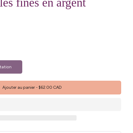
les fines en argent
tation
Ajouter au panier
-
$62.00 CAD