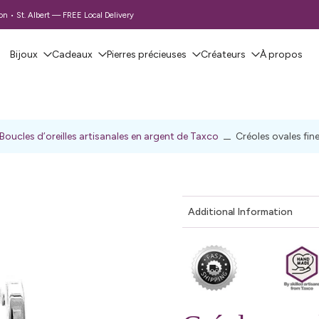
 • St. Albert — FREE Local Delivery
Bijoux
Cadeaux
Pierres précieuses
Créateurs
À propos
Boucles d’oreilles artisanales en argent de Taxco
Créoles ovales fin
Additional Information