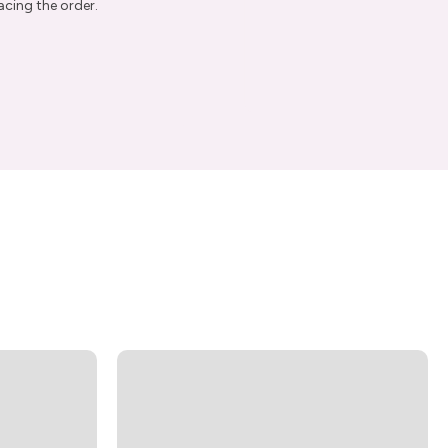
acing the order.
re Order
ive Taxco silver
get 15% off your
er.
ow
marketing emails. View the
or more info.