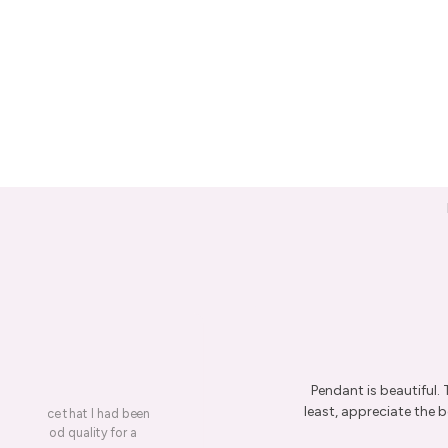
Pendant is beautiful.
least, appreciate the be
on a piece that I had been
ery is good quality for a