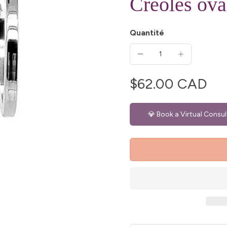
Créoles ova
Quantité
$62.00 CAD
💎 Book a Virtual Consul