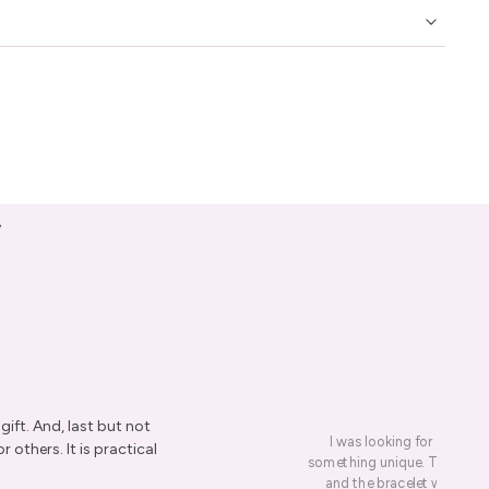
y
ift. And, last but not
I was looking for a presen
r others. It is practical
something unique. This led me
and the bracelet was rece