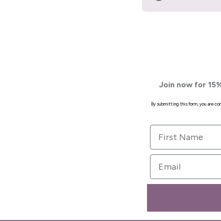
Join now for 15%
By submitting this form, you are c
First Name
Email