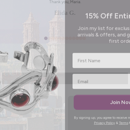
Thank you, Maria.
15% Off Enti
Elida G.
Join my list for exclus
arrivals & offers, and 
first ord
First Name
Join N
By signing up, you agree to receive 
Privacy Policy
&
Terms
f