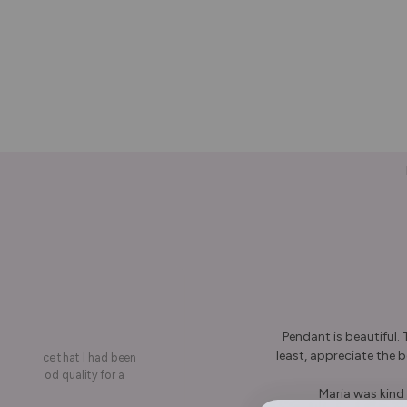
Pendant is beautiful.
least, appreciate the be
on a piece that I had been
ery is good quality for a
Maria was kind 