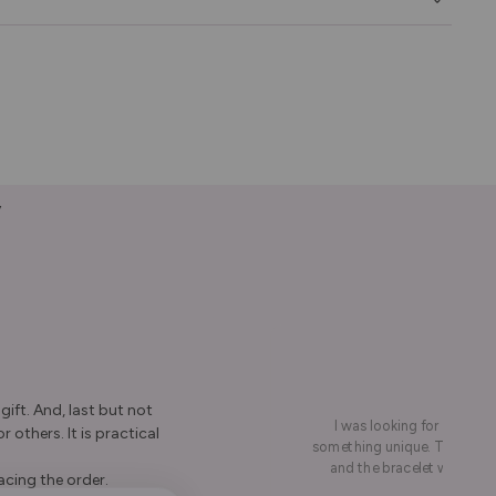
y
ift. And, last but not
I was looking for a presen
r others. It is practical
something unique. This led me
and the bracelet was rece
acing the order.