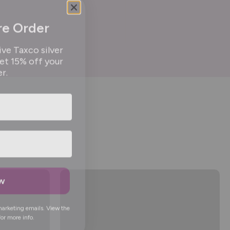
re Order
ive Taxco silver
get 15% off your
er.
ow
marketing emails. View the
or more info.