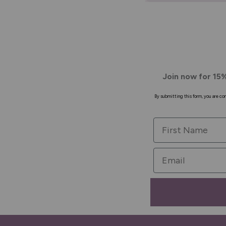
Join now for 15%
By submitting this form, you are c
First Name
Email