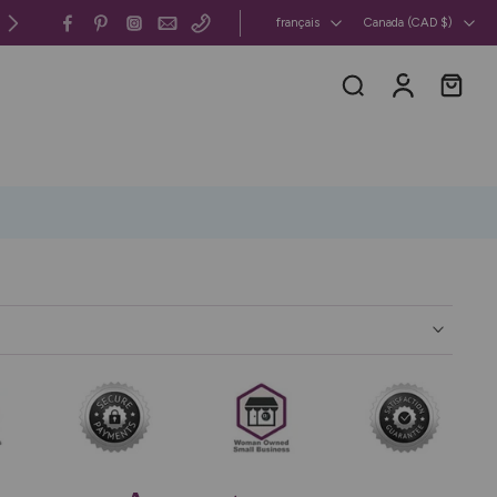
Canada et États-Unis : livraison gratuite 
français
Canada ‎(CAD $)‎