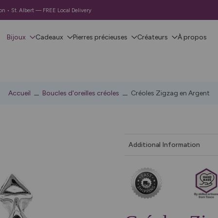
 • St. Albert — FREE Local Delivery
Bijoux
Cadeaux
Pierres précieuses
Créateurs
À propos
Accueil
Boucles d'oreilles créoles
Créoles Zigzag en Argent
Additional Information