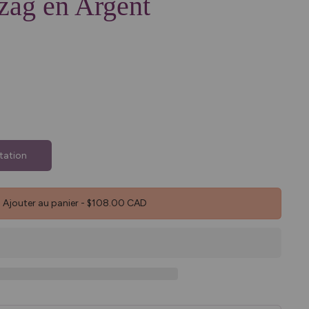
zag en Argent
tation
Ajouter au panier
-
$108.00 CAD