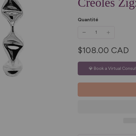
Créoles Zig
Quantité
$108.00 CAD
💎 Book a Virtual Consul